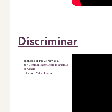
Discriminar
publicado el Tue 25 May 2021
por
Comisión Interna para la Igualdad
de Género
categoría:
Videoglosario
.