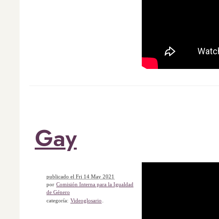
Gay
publicado el Fri 14 May 2021
por
Comisión Interna para la Igualdad
de Género
categoría:
Videoglosario
.