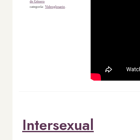
de Género
categoría:
Videoglosario
.
Intersexual