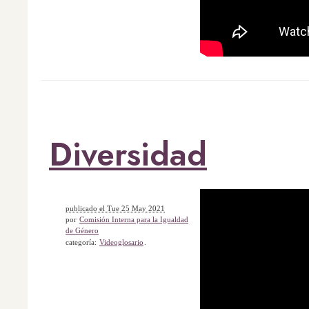
Diversidad
publicado el Tue 25 May 2021
por
Comisión Interna para la Igualdad
de Género
categoría:
Videoglosario
.