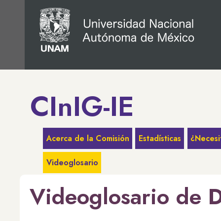
CInIG-IE
Acerca de la Comisión
Estadísticas
¿Necesi
Videoglosario
Videoglosario de D