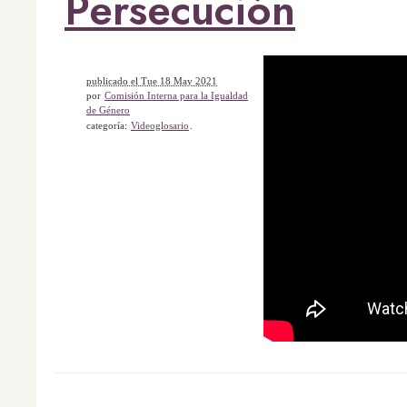
Persecución
publicado el Tue 18 May 2021
por
Comisión Interna para la Igualdad
de Género
categoría:
Videoglosario
.