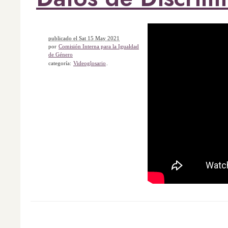
publicado el Sat 15 May 2021
por
Comisión Interna para la Igualdad
de Género
categoría:
Videoglosario
.