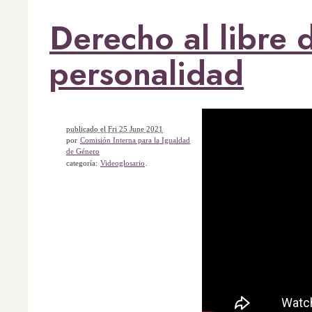
Derecho al libre d
personalidad
publicado el Fri 25 June 2021
por
Comisión Interna para la Igualdad
de Género
categoría:
Videoglosario
.