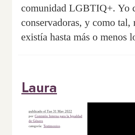
comunidad LGBTIQ+. Yo cre
conservadoras, y como tal, 
existía hasta más o menos 
Laura
publicado el Tue 31 May 2022
por
Comisión Interna para la Igualdad
de Género
categoría:
Testimonios
.